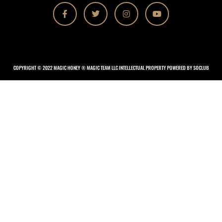
COPYRIGHT © 2022 MAGIC HONEY ® MAGIC TEAM LLC INTELLECTUAL PROPERTY POWERED BY SOCLUB