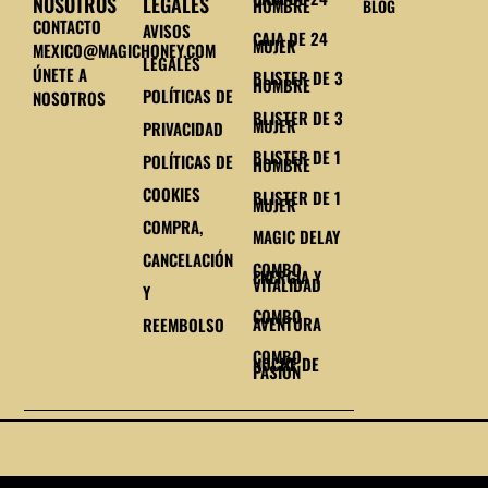
NOSOTROS
LEGALES
HOMBRE
BLOG
CONTACTO
AVISOS
CAJA DE 24
MUJER
MEXICO@MAGICHONEY.COM
LEGALES
ÚNETE A
BLISTER DE 3
HOMBRE
POLÍTICAS DE
NOSOTROS
BLISTER DE 3
MUJER
PRIVACIDAD
BLISTER DE 1
POLÍTICAS DE
HOMBRE
COOKIES
BLISTER DE 1
MUJER
COMPRA,
MAGIC DELAY
CANCELACIÓN
COMBO
ENERGÍA Y
VITALIDAD
Y
COMBO
AVENTURA
REEMBOLSO
COMBO
NOCHE DE
PASIÓN